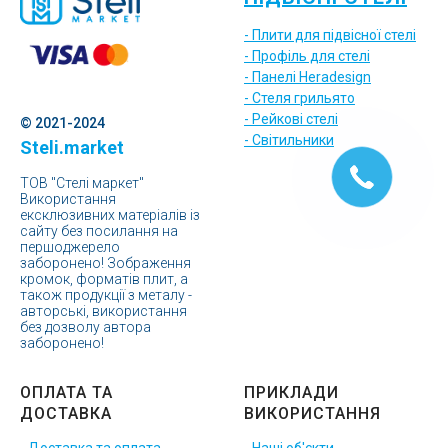
- Плити для підвісної стелі
- Профіль для стелі
- Панелі Heradesign
- Стеля грильято
- Рейкові стелі
© 2021-2024
- Світильники
Steli.market
ТОВ "Стелі маркет"
Використання
ексклюзивних матеріалів із
сайту без посилання на
першоджерело
заборонено! Зображення
кромок, форматів плит, а
також продукції з металу -
авторські, використання
без дозволу автора
заборонено!
ОПЛАТА ТА
ПРИКЛАДИ
ДОСТАВКА
ВИКОРИСТАННЯ
- Доставка та оплата
- Наші об'єкти