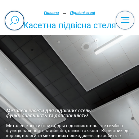
→
Головна
Підвісні стелі
Касетна підвісна стеля
Металеві касети для підвісних стель:
функціональність та довговічність!
Металеві касети (плити) для підвісних стель - це симбіоз
функціональності, надійності, стилю та якості. Вони стійкі до
корозії, вологи та механічних пошкоджень, що робить їх