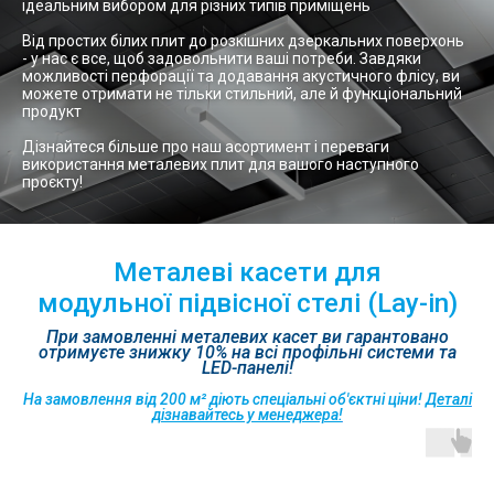
ідеальним вибором для різних типів приміщень
Від простих білих плит до розкішних дзеркальних поверхонь
- у нас є все, щоб задовольнити ваші потреби. Завдяки
можливості перфорації та додавання акустичного флісу, ви
можете отримати не тільки стильний, але й функціональний
продукт
Дізнайтеся більше про наш асортимент і переваги
використання металевих плит для вашого наступного
проєкту!
Металеві касети для
модульної підвісної стелі (Lay-in)
При замовленні металевих касет ви гарантовано
отримуєте знижку 10% на всі профільні системи та
LED-панелі!
На замовлення від 200 м² діють спеціальні об'єктні ціни!
Деталі
дізнавайтесь у менеджера!