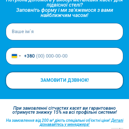
підвісної стелі?
Заповніть форму і ми зв'яжемося з вами
найближчим часом!
+380
ЗАМОВИТИ ДЗВІНОК!
При замовленні сітчастих касет ви гарантовано
отримуєте знижку 15% на всі профільні системи!
На замовлення від 200 м² діють спеціальні об'єктні ціни!
Деталі
дізнавайтесь у менеджера!