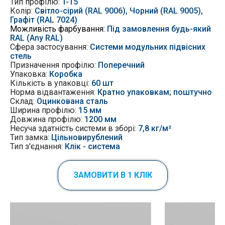
Тип профілю:
T-15
Колір:
Світло-сірий (RAL 9006), Чорний (RAL 9005),
Графіт (RAL 7024)
Можливість фарбування:
Під замовлення будь-який
RAL (Any RAL)
Сфера застосування:
Системи модульних підвісних
стель
Призначення профілю:
Поперечний
Упаковка:
Коробка
Кількість в упаковці:
60 шт
Норма відвантаження:
Кратно упаковкам; поштучно
Склад:
Оцинкована сталь
Ширина профілю:
15 мм
Довжина профілю:
1200 мм
Несуча здатність системи в зборі:
7,8 кг/м²
Тип замка:
Цільновирублений
Тип з'єднання:
Клік - система
ЗАМОВИТИ В 1 КЛІК