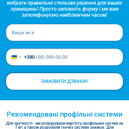
вибрати правильне стельове рішення для ваших
приміщень! Просто заповніть форму і ми вам
зателефонуємо найближчим часом!
+380
ЗАМОВИТИ ДЗВІНОК!
Рекомендовані профільні системи
Для зручності - ми розрахували вартість профільних систем за
1 м², а також розробили гнучку систему знижок. Для