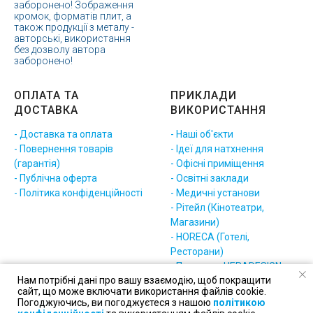
заборонено! Зображення
кромок, форматів плит, а
також продукції з металу -
авторські, використання
без дозволу автора
заборонено!
ОПЛАТА ТА
ПРИКЛАДИ
ДОСТАВКА
ВИКОРИСТАННЯ
- Доставка та оплата
- Наші об'єкти
- Повернення товарів
- Ідеї для натхнення
(гарантія)
- Офісні приміщення
- Публічна оферта
- Освітні заклади
- Політика конфіденційності
- Медичні установи
- Рітейл (Кінотеатри,
Магазини)
- HORECA (Готелі,
Ресторани)
- Приклади HERADESIGN
Нам потрібні дані про вашу взаємодію, щоб покращити
(різне)
сайт, що може включати використання файлів cookie.
Погоджуючись, ви погоджуєтеся з нашою
політикою