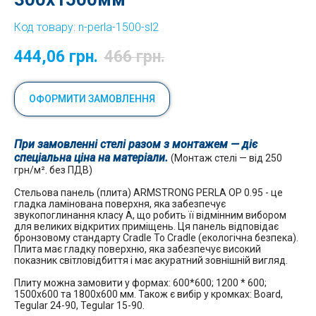
Код товару:
n-perla-1500-sl2
444,06
грн.
466
грн.
ОФОРМИТИ ЗАМОВЛЕННЯ
При замовленні стелі разом з монтажем — діє
спеціальна ціна на матеріали.
(Монтаж стелі — від 250
грн/м². без ПДВ)
Стельова панель (плита) ARMSTRONG PERLA OP 0.95 - це
гладка ламінована поверхня, яка забезпечує
звукопоглинання класу А, що робить її відмінним вибором
для великих відкритих приміщень. Ця панель відповідає
бронзовому стандарту Cradle To Cradle (екологічна безпека).
Плита має гладку поверхню, яка забезпечує високий
показник світловідбиття і має акуратний зовнішній вигляд.
Плиту можна замовити у формах: 600*600; 1200 * 600;
1500х600 та 1800х600 мм. Також є вибір у кромках: Board,
Tegular 24-90, Tegular 15-90.