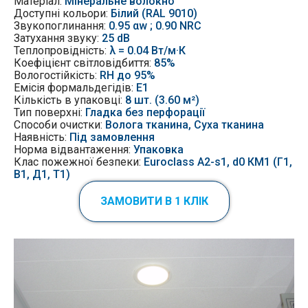
Матеріал:
Мінеральне волокно
Доступні кольори:
Білий (RAL 9010)
Звукопоглинання:
0.95 αw ; 0.90 NRC
Затухання звуку:
25 dB
Теплопровідність:
λ = 0.04 Вт/м·К
Коефіцієнт світловідбиття:
85%
Вологостійкість:
RH до 95%
Емісія
формальдегідів:
Е1
Кількість в упаковці:
8 шт. (3.60 м²)
Тип поверхні:
Гладка без перфорації
Способи очистки:
Волога тканина, Суха тканина
Наявність:
Під замовлення
Норма відвантаження:
Упаковка
Клас пожежної безпеки:
Euroclass A2-s1, d0 КМ1 (Г1,
В1, Д1, Т1)
ЗАМОВИТИ В 1 КЛІК