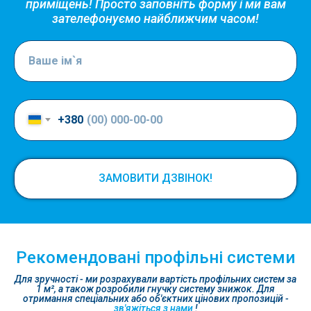
приміщень! Просто заповніть форму і ми вам
зателефонуємо найближчим часом!
+380
ЗАМОВИТИ ДЗВІНОК!
Рекомендовані профільні системи
Для зручності - ми розрахували вартість профільних систем за
1 м², а також розробили гнучку систему знижок. Для
отримання спеціальних або об'єктних цінових пропозицій -
зв'яжіться з нами
!