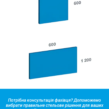
Потрібна консультація фахівця? Допоможемо
вибрати правильне стельове рішення для ваших