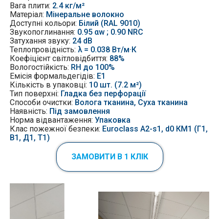
Вага плити:
2.4 кг/м²
Матеріал:
Мінеральне волокно
Доступні кольори:
Білий (RAL 9010)
Звукопоглинання:
0.95 αw ; 0.90 NRC
Затухання звуку
:
24 dB
Теплопровідність:
λ = 0.038 Вт/м·К
Коефіцієнт світловідбиття:
88%
Вологостійкість:
RH до 100%
Емісія
формальдегідів:
Е1
Кількість в упаковці:
10 шт. (7.2 м²)
Тип поверхні:
Гладка без перфорації
Способи очистки:
Волога тканина, Суха тканина
Наявність:
Під замовлення
Норма відвантаження:
Упаковка
Клас пожежної безпеки:
Euroclass A2-s1, d0 КМ1 (Г1,
В1, Д1, Т1)
ЗАМОВИТИ В 1 КЛІК