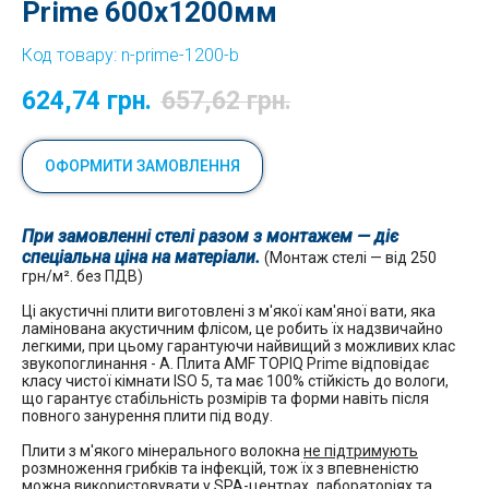
Prime 600x1200мм
Код товару:
n-prime-1200-b
624,74
грн.
657,62
грн.
ОФОРМИТИ ЗАМОВЛЕННЯ
При замовленні стелі разом з монтажем — діє
спеціальна ціна на матеріали.
(Монтаж стелі — від 250
грн/м². без ПДВ)
Ці акустичні плити виготовлені з м'якої кам'яної вати, яка
ламінована акустичним флісом, це робить їх надзвичайно
легкими, при цьому гарантуючи найвищий з можливих клас
звукопоглинання - А. Плита AMF TOPIQ Prime відповідає
класу чистої кімнати ISO 5, та має 100% стійкість до вологи,
що гарантує стабільність розмірів та форми навіть після
повного занурення плити під воду.
Плити з м'якого мінерального волокна
не підтримують
розмноження грибків та інфекцій, тож їх з впевненістю
можна використовувати у SPA-центрах, лабораторіях та