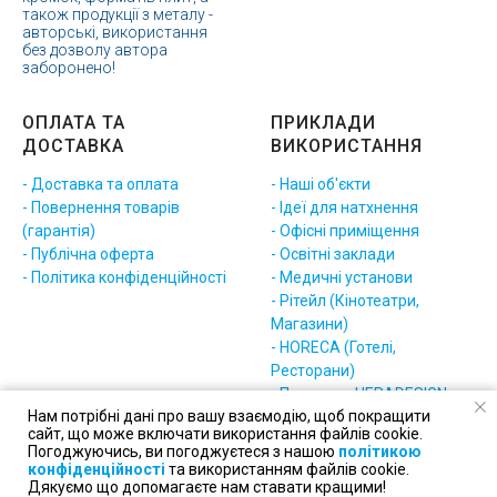
також продукції з металу -
авторські, використання
без дозволу автора
заборонено!
ОПЛАТА ТА
ПРИКЛАДИ
ДОСТАВКА
ВИКОРИСТАННЯ
- Доставка та оплата
- Наші об'єкти
- Повернення товарів
- Ідеї для натхнення
(гарантія)
- Офісні приміщення
- Публічна оферта
- Освітні заклади
- Політика конфіденційності
- Медичні установи
- Рітейл (Кінотеатри,
Магазини)
- HORECA (Готелі,
Ресторани)
- Приклади HERADESIGN
Нам потрібні дані про вашу взаємодію, щоб покращити
(різне)
сайт, що може включати використання файлів cookie.
Погоджуючись, ви погоджуєтеся з нашою
політикою
конфіденційності
та використанням файлів cookie.
Дякуємо що допомагаєте нам ставати кращими!
Плити
Профіль
Грильято
Рейка
Світло