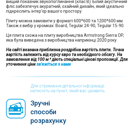
вищий показник звукопоглинання (клас В). Білий акустичний
фліс забезпечує акуратний, охайний дизайн, який ідеально
підкреслить інтер'єр вашого простору.
Плиту можна замовити у форматі 600*600 та 1200*600 мм.
Також є вибір у кромках: Board, Tegular 24-90, Tegular 15-90.
Ця плита схожа на плиту виробництва Armstrong Sierra OP,
яка була виведена з виробництва наприкінці 2020 року.
На сайті вказана приблизна роздрібна вартість плити. Точна
вартість залежить від курсу євро та необхідного обсягу. На
замовлення від 100 м ² діють спеціальні цінові пропозиції. Для
уточнення ціни
зв'яжіться з нами
Для отримання детальної інформації
натисніть на пункт, який вас цікавить
Зручні
способи
розрахунку