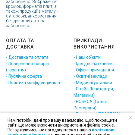
заборонено! Зображення
кромок, форматів плит, а
також продукції з металу -
авторські, використання
без дозволу автора
заборонено!
ОПЛАТА ТА
ПРИКЛАДИ
ДОСТАВКА
ВИКОРИСТАННЯ
- Доставка та оплата
- Наші об'єкти
- Повернення товарів
- Ідеї для натхнення
(гарантія)
- Офісні приміщення
- Публічна оферта
- Освітні заклади
- Політика конфіденційності
- Медичні установи
- Рітейл (Кінотеатри,
Магазини)
- HORECA (Готелі,
Ресторани)
- Приклади HERADESIGN
Нам потрібні дані про вашу взаємодію, щоб покращити
(різне)
сайт, що може включати використання файлів cookie.
Погоджуючись, ви погоджуєтеся з нашою
політикою
конфіденційності
та використанням файлів cookie.