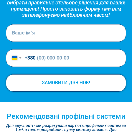
вибрати правильне стельове рішення для ваших
приміщень! Просто заповніть форму і ми вам
зателефонуємо найближчим часом!
+380
ЗАМОВИТИ ДЗВІНОК!
Рекомендовані профільні системи
Для зручності - ми розрахували вартість профільних систем за
1 м², а також розробили гнучку систему знижок. Для