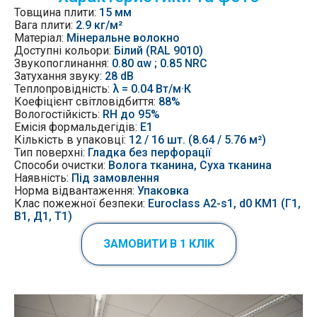
Товщина плити:
15 мм
Вага плити:
2.9 кг/м²
Матеріал:
Мінеральне волокно
Доступні кольори:
Білий (RAL 9010)
Звукопоглинання:
0.80 αw ; 0.85 NRC
Затухання звуку:
28 dB
Теплопровідність:
λ = 0.04 Вт/м·К
Коефіцієнт світловідбиття:
88%
Вологостійкість:
RH до 95%
Емісія
формальдегідів:
Е1
Кількість в упаковці:
12 / 16 шт. (8.64 / 5.76 м²)
Тип поверхні:
Гладка без перфорації
Способи очистки:
Волога тканина, Суха тканина
Наявність:
Під замовлення
Норма відвантаження:
Упаковка
Клас пожежної безпеки:
Euroclass A2-s1, d0 КМ1 (Г1,
В1, Д1, Т1)
ЗАМОВИТИ В 1 КЛІК