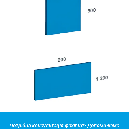
Потрібна консультація фахівця? Допоможемо