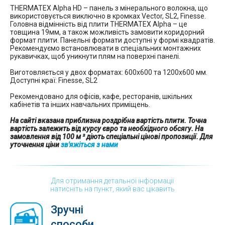
THERMATEX Alpha HD – панель з мінерального волокна, що
використовується виключно в кромках Vector, SL2, Finesse.
Головна відмінність від плити THERMATEX Alpha – це
товщина 19мм, а також можливість замовити коридорний
формат плити. Панельні формати доступні у формі квадратів.
Рекомендуємо встановлювати в спеціальних монтажних
рукавичках, щоб уникнути плям на поверхні панелі.
Виготовляється у двох форматах: 600х600 та 1200х600 мм.
Доступні краї: Finesse, SL2
Рекомендовано для офісів, кафе, ресторанів, шкільних
кабінетів та інших навчальних приміщень.
На сайті вказана приблизна роздрібна вартість плити. Точна
вартість залежить від курсу євро та необхідного обсягу. На
замовлення від 100 м ² діють спеціальні цінові пропозиції. Для
уточнення ціни
зв'яжіться з нами
Для отримання детальної інформації
натисніть на пункт, який вас цікавить
Зручні
способи