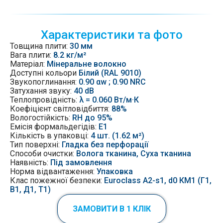
Характеристики та фото
Товщина плити:
30 мм
Вага плити:
8.2 кг/м²
Матеріал:
Мінеральне волокно
Доступні кольори
Білий (RAL 9010)
Звукопоглинання:
0.90 αw ; 0.90 NRC
Затухання звуку
:
40 dB
Теплопровідність:
λ = 0.060 Вт/м·К
Коефіцієнт світловідбиття:
88%
Вологостійкість:
RH до 95%
Емісія
формальдегідів:
Е1
Кількість в упаковці:
4 шт. (1.62 м²)
Тип поверхні:
Гладка без перфорації
Способи очистки:
Волога тканина, Суха тканина
Наявність:
Під замовлення
Норма відвантаження:
Упаковка
Клас пожежної безпеки:
Euroclass A2-s1, d0 КМ1 (Г1,
В1, Д1, Т1)
ЗАМОВИТИ В 1 КЛІК