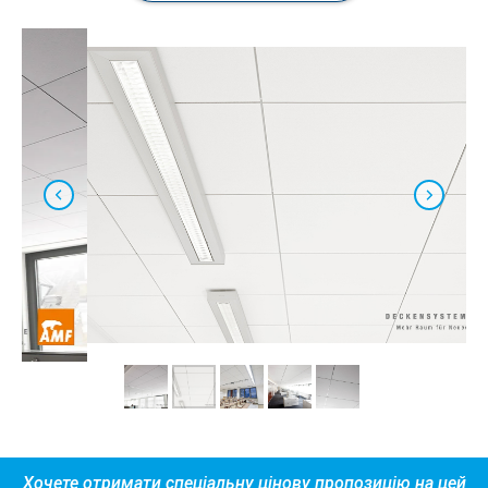
Хочете отримати спеціальну цінову пропозицію на цей