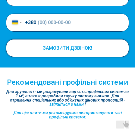
+380
ЗАМОВИТИ ДЗВІНОК!
Рекомендовані профільні системи
Для зручності - ми розрахували вартість профільних систем за
1 м², а також розробили гнучку систему знижок. Для
отримання спеціальних або об'єктних цінових пропозицій -
зв'яжіться з нами
!
Для цієї плити ми рекомендуємо використовувати такі
профільні системи: