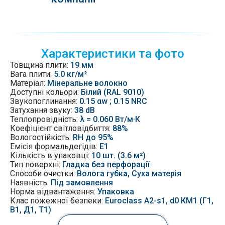
Характеристики та фото
Товщина плити:
19 мм
Вага плити:
5.0 кг/м²
Матеріал:
Мінеральне волокно
Доступні кольори:
Білий (RAL 9010)
Звукопоглинання:
0.15 αw ; 0.15 NRC
Затухання звуку
:
38 dB
Теплопровідність:
λ = 0.060 Вт/м·К
Коефіцієнт світловідбиття:
88%
Вологостійкість:
RH до 95%
Емісія
формальдегідів:
Е1
Кількість в упаковці:
10 шт. (3.6 м²)
Тип поверхні:
Гладка без перфорації
Способи очистки:
Волога губка, Суха матерія
Наявність:
Під замовлення
Норма відвантаження:
Упаковка
Клас пожежної безпеки:
Euroclass A2-s1, d0 КМ1 (Г1,
В1, Д1, Т1)