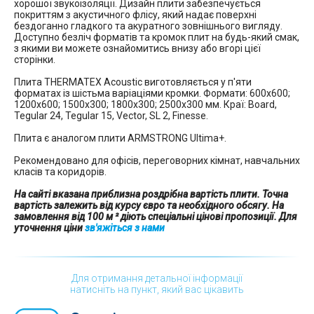
хорошої звукоізоляції. Дизайн плити забезпечується
покриттям з акустичного флісу, який надає поверхні
бездоганно гладкого та акуратного зовнішнього вигляду.
Доступно безліч форматів та кромок плит на будь-який смак,
з якими ви можете ознайомитись внизу або вгорі цієї
сторінки.
Плита THERMATEX Acoustic виготовляється у п'яти
форматах із шістьма варіаціями кромки. Формати: 600х600;
1200х600; 1500х300; 1800х300; 2500х300 мм. Краї: Board,
Tegular 24, Tegular 15, Vector, SL 2, Finesse.
Плита є аналогом плити ARMSTRONG Ultima+.
Рекомендовано для офісів, переговорних кімнат, навчальних
класів та коридорів.
На сайті вказана приблизна роздрібна вартість плити. Точна
вартість залежить від курсу євро та необхідного обсягу. На
замовлення від 100 м ² діють спеціальні цінові пропозиції. Для
уточнення ціни
зв'яжіться з нами
Для отримання детальної інформації
натисніть на пункт, який вас цікавить