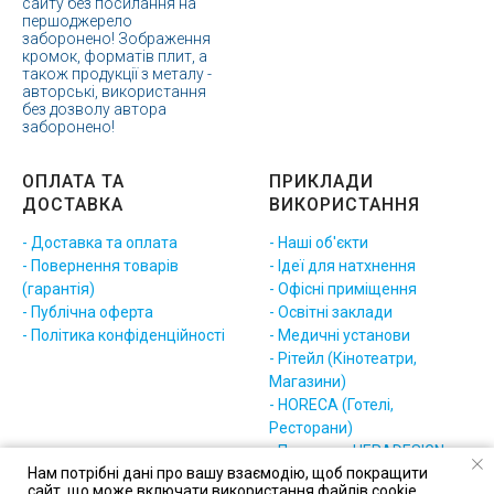
сайту без посилання на
першоджерело
заборонено! Зображення
кромок, форматів плит, а
також продукції з металу -
авторські, використання
без дозволу автора
заборонено!
ОПЛАТА ТА
ПРИКЛАДИ
ДОСТАВКА
ВИКОРИСТАННЯ
- Доставка та оплата
- Наші об'єкти
- Повернення товарів
- Ідеї для натхнення
(гарантія)
- Офісні приміщення
- Публічна оферта
- Освітні заклади
- Політика конфіденційності
- Медичні установи
- Рітейл (Кінотеатри,
Магазини)
- HORECA (Готелі,
Ресторани)
- Приклади HERADESIGN
Нам потрібні дані про вашу взаємодію, щоб покращити
(різне)
сайт, що може включати використання файлів cookie.