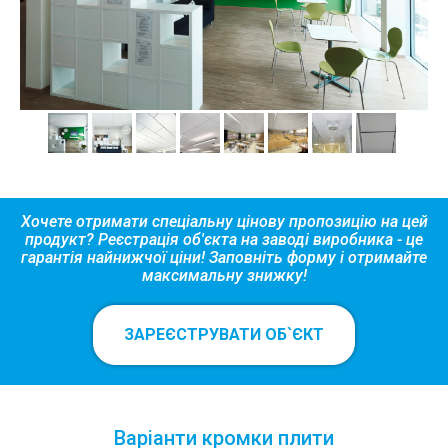
Хочете отримати спеціальну цінову пропозицію на цей
продукт? Реєстрація об'єкта на заводі виробника - це
гарантія найнижчої ціни! Заповніть форму і отримайте
максимальну знижку!
ЗАРЕЄСТРУВАТИ ОБ`ЄКТ
Варіанти кромки плити