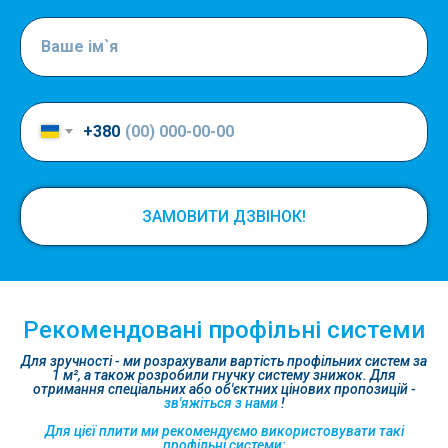
+380
ЗАМОВИТИ ДЗВІНОК!
Рекомендовані профільні системи
Для зручності - ми розрахували вартість профільних систем за
1 м², а також розробили гнучку систему знижок. Для
отримання спеціальних або об'єктних цінових пропозицій -
зв'яжіться з нами
!
Для цієї плити ми рекомендуємо використовувати такі
профільні системи: