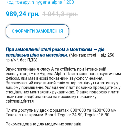
Код товару:
n-hygena-alpha-1200
989,24
грн.
1 041,3
грн.
ОФОРМИТИ ЗАМОВЛЕННЯ
При замовленні стелі разом з монтажем — діє
спеціальна ціна на матеріали.
(Монтаж стелі — від 250
грн/м². без ПДВ)
Звукопоглинання класу А та стійкість при інтенсивній
експлуатації – це Hygena Alpha. Плита кашована акустичним
флісом, яка має високі показники звукопоглинання.
Високоякісний акустичний фліс створює відчуття затишку у
вашому приміщенні. Укладання плит повинно проводитись у
спеціальних монтажних рукавичках. Гладка поверхня плити
позитивно відбивається на високому показнику
світловідбиття.
Плита доступна у двох форматах: 600*600 та 1200*600 мм.
Також є такі кромки: Board, Tegular 24-90, Tegular 15-90.
Рекомендовано для медичних закладів.