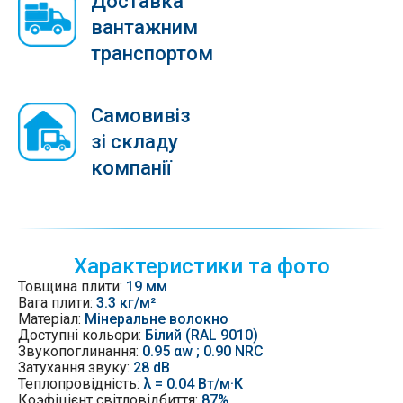
Доставка
вантажним
транспортом
Самовивіз
зі складу
компанії
Характеристики та фото
Товщина плити:
19 мм
Вага плити:
3.3 кг/м²
Матеріал:
Мінеральне волокно
Доступні кольори:
Білий (RAL 9010)
Звукопоглинання:
0.95 αw ; 0.90 NRC
Затухання звуку
:
28 dB
Теплопровідність:
λ = 0.04 Вт/м·К
Коэфіцієнт світловідбиття:
87%