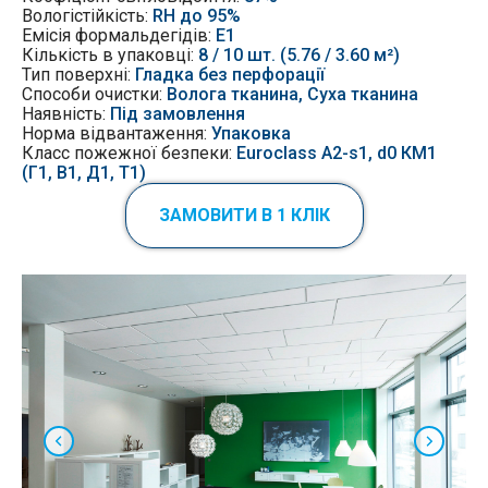
Вологістійкість:
RH до 95%
Емісія
формальдегідів:
Е1
Кількість в упаковці:
8 / 10 шт. (5.76 / 3.60 м²)
Тип поверхні:
Гладка без перфорації
Способи очистки:
Волога тканина, Суха тканина
Наявність:
Під замовлення
Норма відвантаження:
Упаковка
Класс пожежної безпеки:
Euroclass A2-s1, d0 КМ1
(Г1, В1, Д1, Т1)
ЗАМОВИТИ В 1 КЛІК