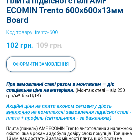
Плита підвісної стелі AMF
ECOMIN Trento 600x600х13мм
Board
Код товару:
trento-600
102
грн.
109
грн.
ОФОРМИТИ ЗАМОВЛЕННЯ
При замовленні стелі разом з монтажем — діє
спеціальна ціна на матеріали.
(Монтаж стелі — від 250
грн/м². без ПДВ)
Акційні ціни на плити економ сегменту діють
виключно
на комплексні замовлення підвісної стелі -
плита + профіль (світильники - за бажанням)
Плита (панель) AMF ECOMIN Trento виготовлена з належною
якістю, яка з роками здобула довіру своїх покупців. Товщина
13 мм дає достатній запас міцності плити, щоб плити не