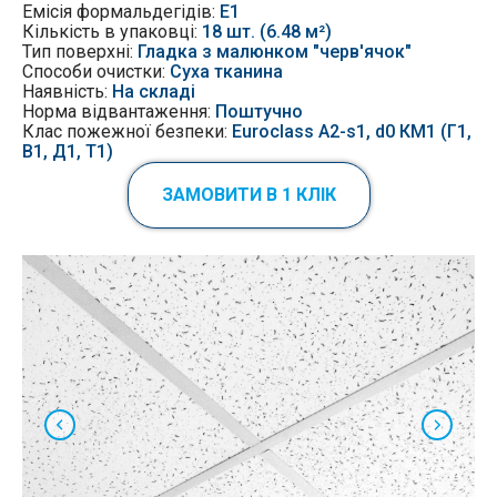
Емісія формальдегідів:
Е1
Кількість в упаковці:
18 шт. (6.48 м²)
Тип поверхні:
Гладка з малюнком "черв'ячок"
Способи очистки:
Суха тканина
Наявність:
На складі
Норма відвантаження:
Поштучно
Клас пожежної безпеки:
Euroclass A2-s1, d0 КМ1 (Г1,
В1, Д1, Т1)
ЗАМОВИТИ В 1 КЛІК