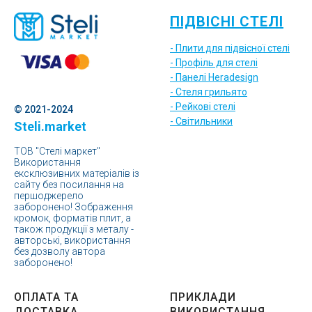
ПІДВІСНІ СТЕЛІ
- Плити для підвісної стелі
- Профіль для стелі
- Панелі Heradesign
- Стеля грильято
- Рейкові стелі
© 2021-2024
- Світильники
Steli.market
ТОВ "Стелі маркет"
Використання
ексклюзивних матеріалів із
сайту без посилання на
першоджерело
заборонено! Зображення
кромок, форматів плит, а
також продукції з металу -
авторські, використання
без дозволу автора
заборонено!
ОПЛАТА ТА
ПРИКЛАДИ
ДОСТАВКА
ВИКОРИСТАННЯ