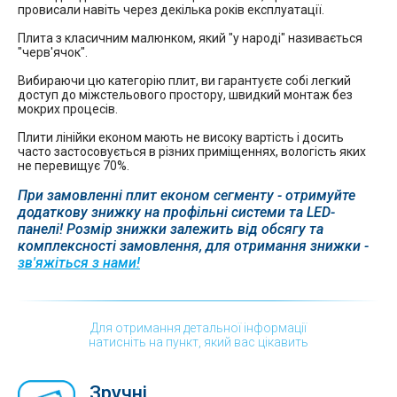
провисали навіть через декілька років експлуатації.
Плита з класичним малюнком, який "у народі" називається
"черв'ячок".
Вибираючи цю категорію плит, ви гарантуєте собі легкий
доступ до міжстельового простору, швидкий монтаж без
мокрих процесів.
Плити лінійки економ мають не високу вартість і досить
часто застосовується в різних приміщеннях, вологість яких
не перевищує 70%.
При замовленні плит економ сегменту - отримуйте
додаткову знижку на профільні системи та LED-
панелі! Розмір знижки залежить від обсягу та
комплексності замовлення, для отримання знижки -
зв'яжіться з нами!
Для отримання детальної інформації
натисніть на пункт, який вас цікавить
Зручні