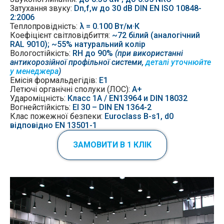
Затухання звуку
:
Dn,f,w до 30 dB DIN EN ISO 10848-
2:2006
Теплопровідність:
λ = 0.100 Вт/м·К
Коефіцієнт світловідбиття:
~72 білий (аналогічний
RAL 9010); ~55% натуральний колір
Вологостійкість:
RH до 90%
(при використанні
антикорозійної профільної системи,
деталі уточнюйте
у менеджера
)
Емісія
формальдегідів:
Е1
Летючі органічні сполуки (ЛОС):
А+
Удароміцність:
Класс 1A / EN13964 и DIN 18032
Вогнейстійкість:
EI 30 – DIN EN 1364-2
Клас пожежної безпеки:
Euroclass B-s1, d0
відповідно EN 13501-1
ЗАМОВИТИ В 1 КЛІК