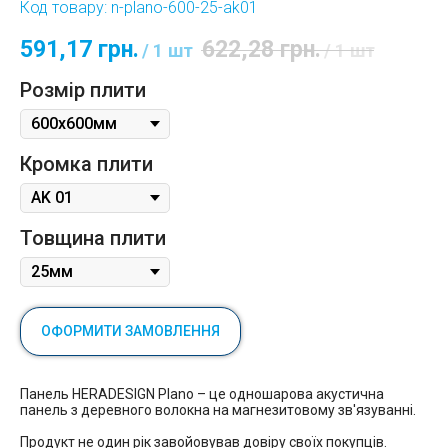
Код товару:
n-plano-600-25-ak01
591,17
грн.
622,28
грн.
/
1 шт
/
1 шт
Розмір плити
Кромка плити
Товщина плити
ОФОРМИТИ ЗАМОВЛЕННЯ
Панель HERADESIGN Plano – це одношарова акустична
панель з деревного волокна на магнезитовому зв'язуванні.
Продукт не один рік завойовував довіру своїх покупців.