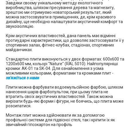
Завдяки своєму унікальному методу екологічного
виробництва, шляхом пресування дерева та магнезиту,
зрештою ми отримуємо новаторський результат, який
можна застосовувати в приміщеннях, де, крім красивого
дизайну, ще необхідно налаштувати акустичний комфорт та
звукоізоляцію.
Крім акустичних властивостей, дана панель має відмінні
протиударні характеристики, що дозволяє застосовувати її у
спортивних залах, фітнес-клубах, стадіонах, спортивних
майданчиках.
Стандартно плити виконуються у двох форматах: 600х600 та
1200х600 мм, кольорі "Nature" (RAL 5010). Найпопулярніші
кромки: AK-01 та SK-04. Для ознайомлення з усіма
можливими кольорами, форматами та кромками плит -
зв'яжіться з нами
Плити можна фарбувати водоемульсійною фарбою, шляхом
нанесення шарів фарбопультом, при цьому плита не
втратить своїх акустичних властивостей. Також можна
вирізати будь-які форми і фігури, не боячись, що плита може
розсипатися.
Монтаж плит можна здійснювати як за допомогою
профільної системи для підвісної стелі, так і кріпити їх як
звичайний гіпсокартон на профіль