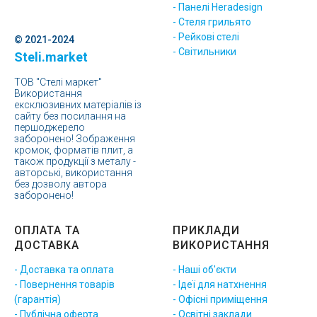
- Панелі Heradesign
- Стеля грильято
- Рейкові стелі
© 2021-2024
- Світильники
Steli.market
ТОВ "Стелі маркет"
Використання
ексклюзивних матеріалів із
сайту без посилання на
першоджерело
заборонено! Зображення
кромок, форматів плит, а
також продукції з металу -
авторські, використання
без дозволу автора
заборонено!
ОПЛАТА ТА
ПРИКЛАДИ
ДОСТАВКА
ВИКОРИСТАННЯ
- Доставка та оплата
- Наші об'єкти
- Повернення товарів
- Ідеї для натхнення
(гарантія)
- Офісні приміщення
- Публічна оферта
- Освітні заклади