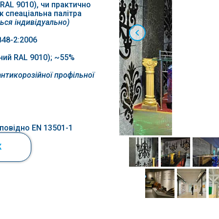
RAL 9010), чи практично
ж спеаціальна палітра
ться індивідуально)
848-2:2006
чний RAL 9010); ~55%
антикорозійної профільної
дповідно EN 13501-1
К