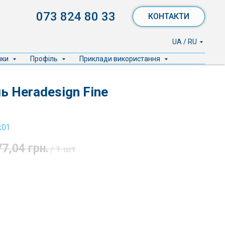
073 824 80 33
КОНТАКТИ
UA / RU
ики
Профіль
Приклади використання
ь Heradesign Fine
k01
77,04
грн.
/
1 шт