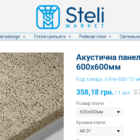
Heradesign
Стеля грильято
Рейкові стелі
Світильн
Акустична панел
600x600мм
Код товару:
n-fine-600-15-a
358,18
грн.
3
/
1 шт
Розмір плити
Кромка плити