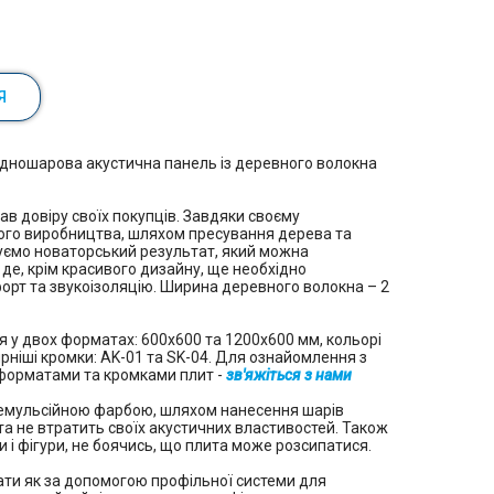
Я
одношарова акустична панель із деревного волокна
ав довіру своїх покупців. Завдяки своєму
ого виробництва, шляхом пресування дерева та
уємо новаторський результат, який можна
де, крім красивого дизайну, ще необхідно
рт та звукоізоляцію. Ширина деревного волокна – 2
 у двох форматах: 600х600 та 1200х600 мм, кольорі
ярніші кромки: AK-01 та SK-04. Для ознайомлення з
форматами та кромками плит -
зв'яжіться з нами
емульсійною фарбою, шляхом нанесення шарів
а не втратить своїх акустичних властивостей. Також
 і фігури, не боячись, що плита може розсипатися.
ти як за допомогою профільної системи для