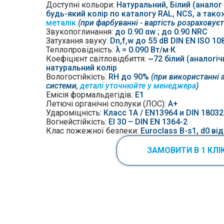
Доступні кольори:
Натуральний, Білий (аналог 
будь-який колір по каталогу RAL, NCS, а тако
металік
(при фарбуванні - вартість розраховує
Звукопоглинання:
до 0.90 αw ; до 0.90 NRC
Затухання звуку
:
Dn,f,w до 55 dB DIN EN ISO 10
Теплопровідність:
λ = 0.090 Вт/м·К
Коефіцієнт світловідбиття:
~72 білий (аналогі
натуральний колір
Вологостійкість:
RH до 90%
(при використанні 
системи,
деталі уточнюйте у менеджера
)
Емісія
формальдегідів:
Е1
Летючі органічні сполуки (ЛОС):
А+
Удароміцність:
Класс 1A / EN13964 и DIN 18032
Вогнейстійкість:
EI 30 – DIN EN 1364-2
Клас пожежної безпеки:
Euroclass B-s1, d0 ві
ЗАМОВИТИ В 1 КЛІ