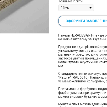
Товщина плити
ОФОРМИТИ ЗАМОВЛЕНН
Панель HERADESIGN Fine - це 
на магнезитовому зв'язуванні.
Продукт не один рік завойовув
унікальному методу екологічн
магнезиту, зрештою ми отрим
застосовувати в приміщеннях, 
налаштувати акустичний комфо
мм.
Стандартно плити виконуються
"Nature" (RAL 5010). Найпопул
усіма можливими кольорами, 
Плити можна фарбувати водо
фарбопультом, при цьому плит
можна вирізати будь-які форми
Монтаж плит можна здійснюва