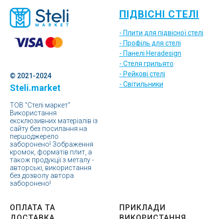
ПІДВІСНІ СТЕЛІ
- Плити для підвісної стелі
- Профіль для стелі
- Панелі Heradesign
- Стеля грильято
- Рейкові стелі
© 2021-2024
- Світильники
Steli.market
ТОВ "Стелі маркет"
Використання
ексклюзивних матеріалів із
сайту без посилання на
першоджерело
заборонено! Зображення
кромок, форматів плит, а
також продукції з металу -
авторські, використання
без дозволу автора
заборонено!
ОПЛАТА ТА
ПРИКЛАДИ
ДОСТАВКА
ВИКОРИСТАННЯ