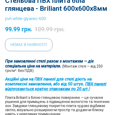
Стельова ПВХ плита біла
глянцева - Briliant 600x600x8мм
pvh-white-glyanec-600
99.99
грн.
109.99
грн.
НЕМАЄ В НАЯВНОСТІ
При замовленні стелі разом з монтажем — діє
спеціальна ціна на матеріали.
(Монтаж стелі — від 250
грн/м². без ПДВ)
Акційні ціни на ПВХ панелі для стелі діють на
комплексні замовлення, або від 50 штук.
ПВХ панелі
відпускаються кратно упаковкам по 20 шт.!
Плита Briliant з білою глянцевою поверхнею — це сучасне
рішення для приміщень з підвищеною вологістю та технічних
зон. Завдяки глянцевому покриттю плита чудово відбиває
світло, візуально розширюючи простір та додаючи блиску
навіть у невеликих приміщеннях.