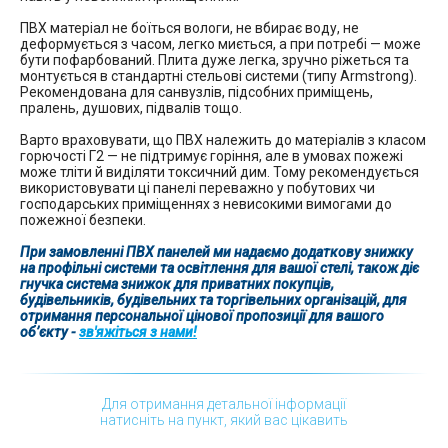
ПВХ матеріал не боїться вологи, не вбирає воду, не
деформується з часом, легко миється, а при потребі — може
бути пофарбований. Плита дуже легка, зручно ріжеться та
монтується в стандартні стельові системи (типу Armstrong).
Рекомендована для санвузлів, підсобних приміщень,
пралень, душових, підвалів тощо.
Варто враховувати, що ПВХ належить до матеріалів з класом
горючості Г2 — не підтримує горіння, але в умовах пожежі
може тліти й виділяти токсичний дим. Тому рекомендується
використовувати ці панелі переважно у побутових чи
господарських приміщеннях з невисокими вимогами до
пожежної безпеки.
При замовленні ПВХ панелей ми надаємо додаткову знижку
на профільні системи та освітлення для вашої стелі, також діє
гнучка система знижок для приватних покупців,
будівельників, будівельних та торгівельних організацій, для
отримання персональної цінової пропозиції для вашого
обʼєкту -
зв'яжіться з нами!
Для отримання детальної інформації
натисніть на пункт, який вас цікавить